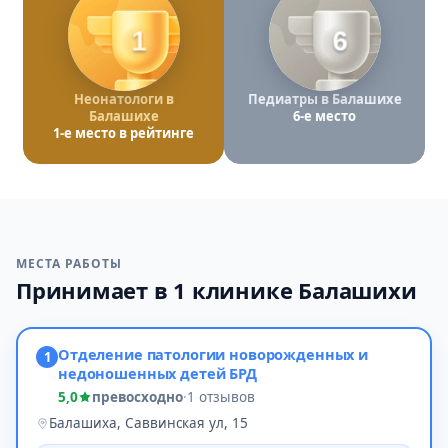
1
6
Неонатологи в
Педиатры в Балашихе
Балашихе
6-е место
1-е место в рейтинге
МЕСТА РАБОТЫ
Принимает в 1 клинике Балашихи
Отделение патологии новорожденных и
1
недоношенных детей БРД
5,0
превосходно
·
1 отзывов
Балашиха, Саввинская ул, 15