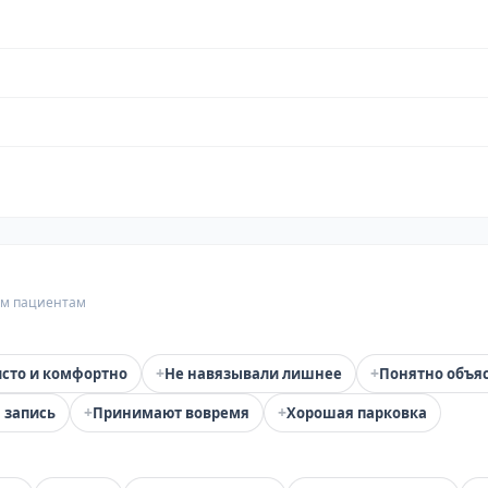
гим пациентам
+
+
сто и комфортно
Не навязывали лишнее
Понятно объя
+
+
 запись
Принимают вовремя
Хорошая парковка