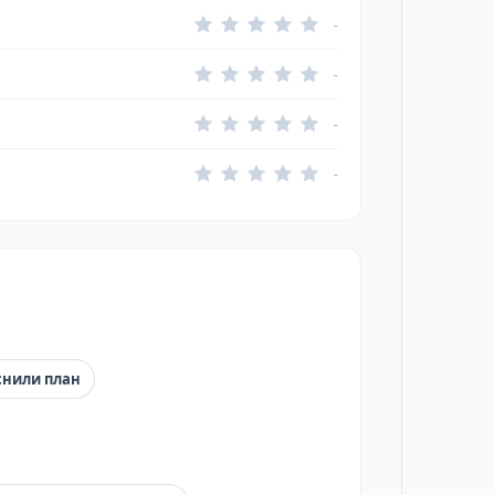
-
-
-
-
снили план