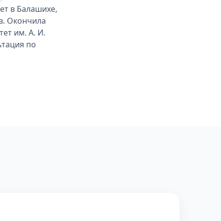
ет в Балашихе,
в. Окончила
т им. А. И.
ьтация по