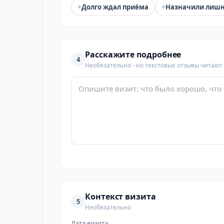
+
+
Долго ждал приёма
Назначили лиш
Расскажите подробнее
4
Необязательно - но текстовые отзывы читают
Контекст визита
5
Необязательно
Дата визита