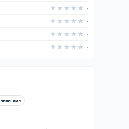
-
-
-
-
снили план