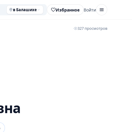
Избранное
Войти
в Балашихе
327 просмотров
вна
е