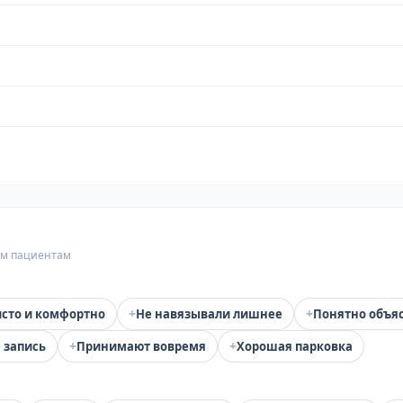
гим пациентам
+
+
сто и комфортно
Не навязывали лишнее
Понятно объя
+
+
 запись
Принимают вовремя
Хорошая парковка