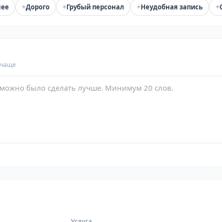
+
+
+
+
нее
Дорого
Грубый персонал
Неудобная запись
 чаще
Услуга