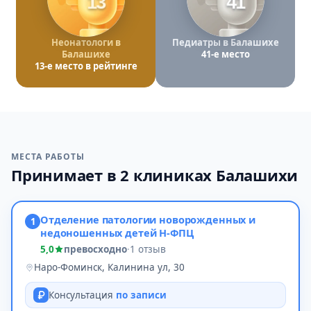
13
41
Неонатологи в
Педиатры в Балашихе
Балашихе
41-е место
13-е место в рейтинге
МЕСТА РАБОТЫ
Принимает в 2 клиниках Балашихи
Отделение патологии новорожденных и
1
недоношенных детей Н-ФПЦ
5,0
превосходно
·
1 отзыв
Наро-Фоминск, Калинина ул, 30
Консультация
по записи