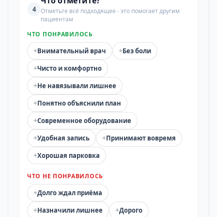
Что отметите?
4
Отметьте всё подходящее - это помогает другим
пациентам
ЧТО ПОНРАВИЛОСЬ
+
+
Внимательный врач
Без боли
+
Чисто и комфортно
+
Не навязывали лишнее
+
Понятно объяснили план
+
Современное оборудование
+
+
Удобная запись
Принимают вовремя
+
Хорошая парковка
ЧТО НЕ ПОНРАВИЛОСЬ
+
Долго ждал приёма
+
+
Назначили лишнее
Дорого