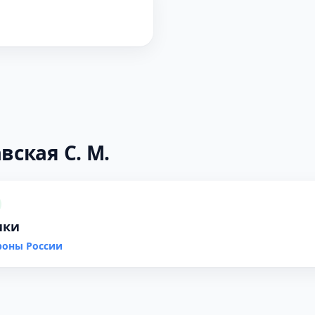
вская С. М.
ики
роны России