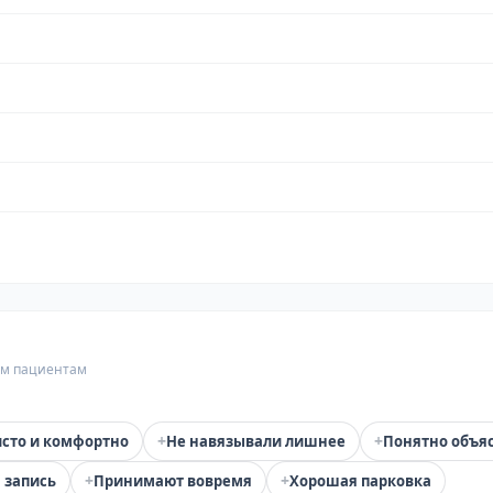
гим пациентам
+
+
сто и комфортно
Не навязывали лишнее
Понятно объя
+
+
 запись
Принимают вовремя
Хорошая парковка