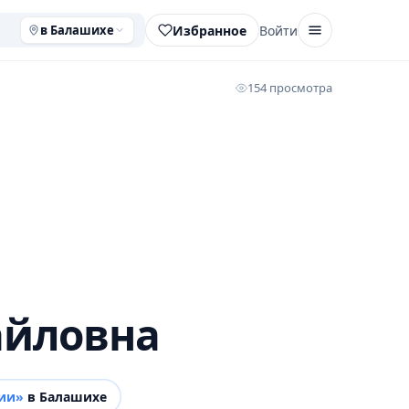
Избранное
Войти
в Балашихе
154 просмотра
айловна
ии»
в Балашихе