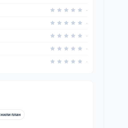
-
-
-
-
-
снили план