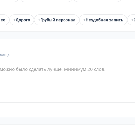
+
+
+
+
нее
Дорого
Грубый персонал
Неудобная запись
 чаще