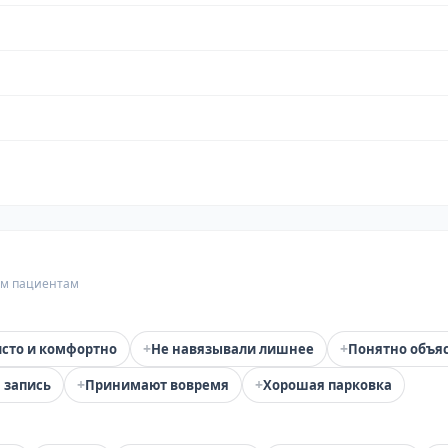
гим пациентам
+
+
сто и комфортно
Не навязывали лишнее
Понятно объя
+
+
 запись
Принимают вовремя
Хорошая парковка