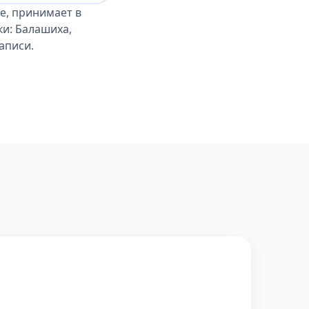
е, принимает в
ки: Балашиха,
аписи.