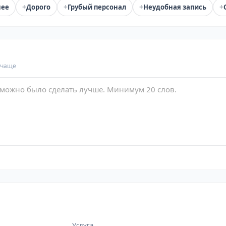
+
+
+
+
нее
Дорого
Грубый персонал
Неудобная запись
 чаще
Услуга