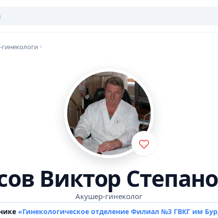
-гинекологи
сов Виктор Степан
Акушер-гинеколог
инике
«Гинекологическое отделение Филиал №3 ГВКГ им Бу