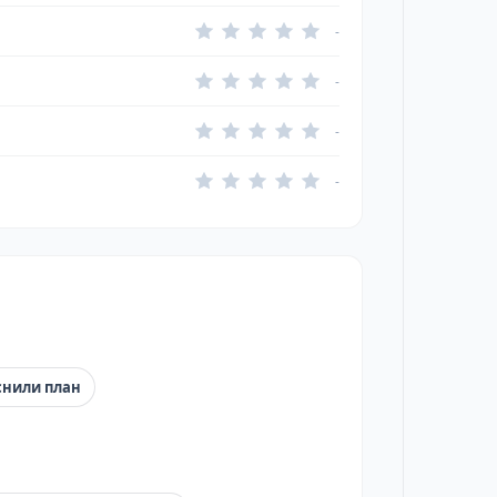
-
-
-
-
снили план