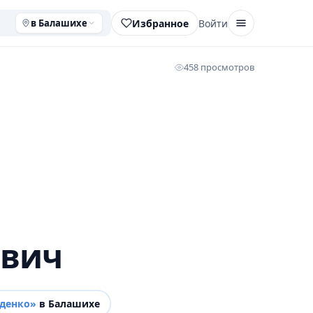
Избранное
Войти
в Балашихе
458 просмотров
ович
рденко»
в Балашихе