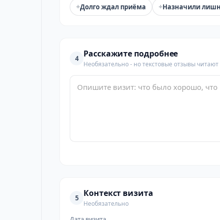
+
+
Долго ждал приёма
Назначили лиш
Расскажите подробнее
4
Необязательно - но текстовые отзывы читают
Контекст визита
5
Необязательно
Дата визита