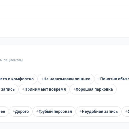
гим пациентам
+
+
сто и комфортно
Не навязывали лишнее
Понятно объя
+
+
 запись
Принимают вовремя
Хорошая парковка
+
+
+
+
нее
Дорого
Грубый персонал
Неудобная запись