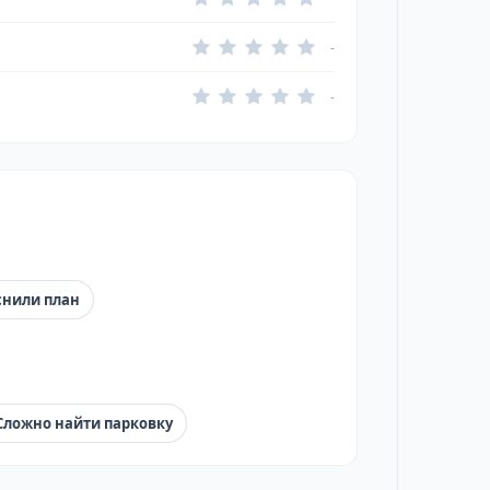
-
-
снили план
Сложно найти парковку