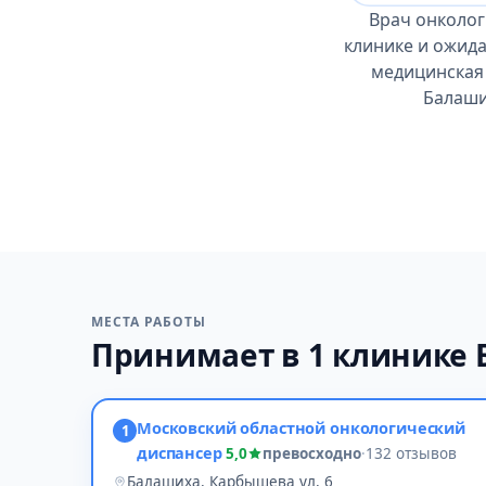
Врач онколог
клинике и ожида
медицинская 
Балаши
МЕСТА РАБОТЫ
Принимает в 1 клинике
Московский областной онкологический
1
диспансер
5,0
превосходно
·
132 отзывов
Балашиха, Карбышева ул, 6