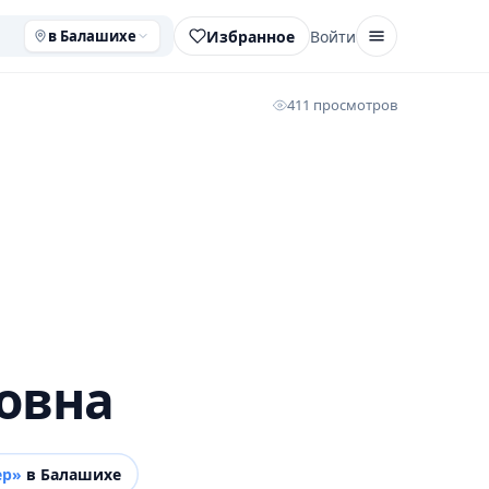
Избранное
Войти
в Балашихе
411 просмотров
овна
ер»
в Балашихе