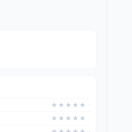
-
-
-