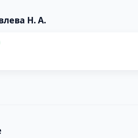
лева Н. А.
е