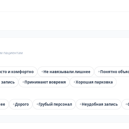
гим пациентам
+
+
сто и комфортно
Не навязывали лишнее
Понятно объя
+
+
 запись
Принимают вовремя
Хорошая парковка
+
+
+
+
нее
Дорого
Грубый персонал
Неудобная запись