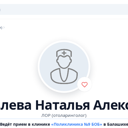
и)
лева Наталья Алек
ЛОР (отоларинголог)
Ведёт прием в клинике
«Поликлиника №9 БОБ»
в Балаших