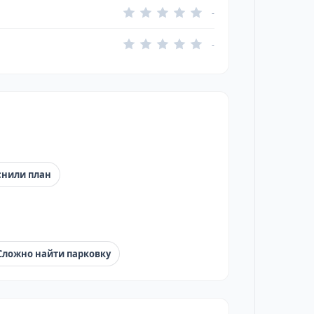
-
-
снили план
Сложно найти парковку