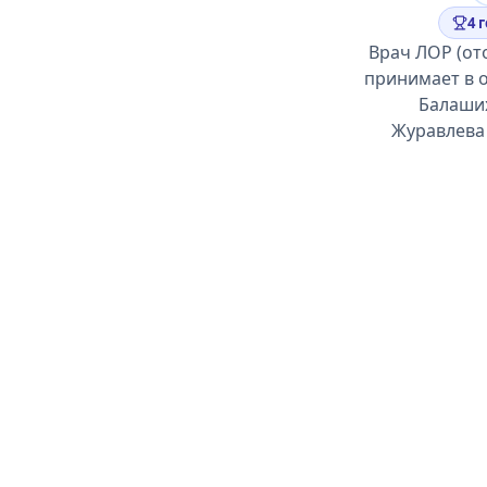
4 
Врач ЛОР (от
принимает в о
Балаших
Журавлева 