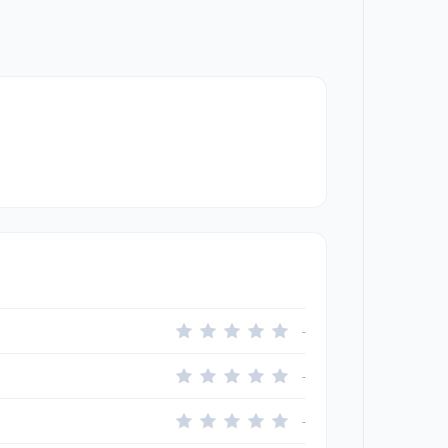
-
-
-