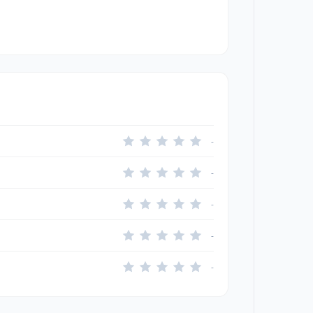
-
-
-
-
-