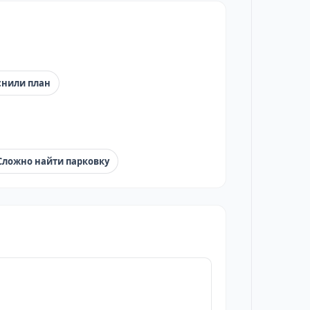
снили план
Сложно найти парковку