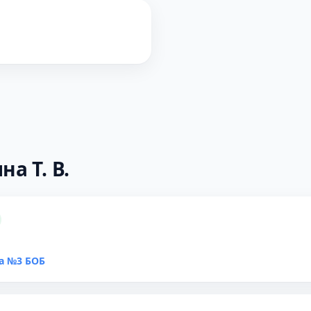
а Т. В.
а №3 БОБ