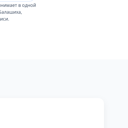
инимает в одной
 Балашиха,
иси.