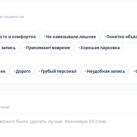
гим пациентам
+
+
сто и комфортно
Не навязывали лишнее
Понятно объя
+
+
 запись
Принимают вовремя
Хорошая парковка
+
+
+
+
нее
Дорого
Грубый персонал
Неудобная запись
 чаще