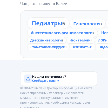
Чаще всего ищут в Балее
Педиатры
5
Гинекологи
3
Анестезиологи-реаниматологи
Не
2
Детские неврологи
Неонатологи
ЛОРы 
1
1
Стоматологи-хирурги
Фтизиатры
Эндо
1
1
Нашли неточность?
Сообщить нам →
© 2014-2026 Лайк.Доктор. Информация на сайте
носит справочный характер и не является
медицинской консультацией. Имеются
противопоказания. Необходима консультация
специалиста.