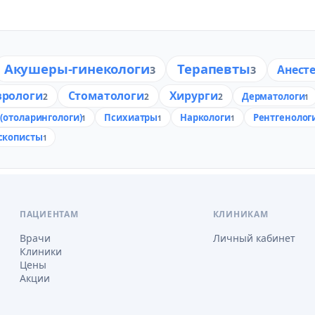
Акушеры-гинекологи
Терапевты
Анест
3
3
врологи
Стоматологи
Хирурги
Дерматологи
2
2
2
1
(отоларингологи)
Психиатры
Наркологи
Рентгенолог
1
1
1
скописты
1
ПАЦИЕНТАМ
КЛИНИКАМ
Врачи
Личный кабинет
Клиники
Цены
Акции