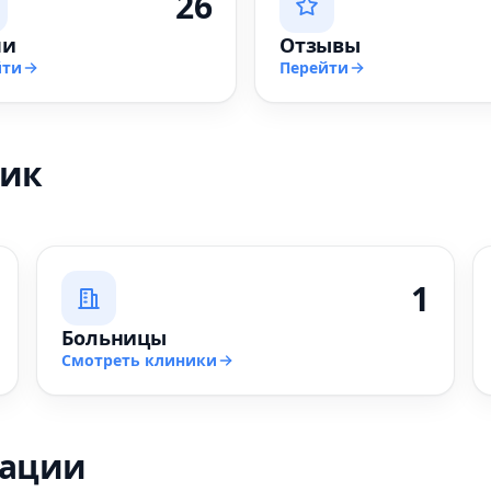
26
чи
Отзывы
йти
Перейти
ник
1
Больницы
Смотреть клиники
зации