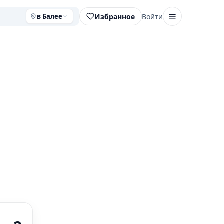
Избранное
Войти
в Балее