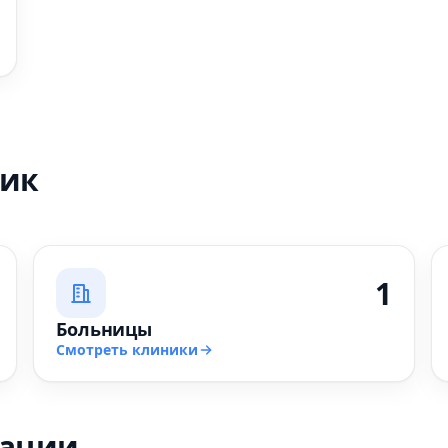
ник
1
Больницы
Смотреть клиники
зации