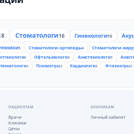
Стоматологи
18
16
Гинекологи
Аку
10
техники
Стоматологи-ортопеды
Стоматологи-хиру
5
4
нтгенологи
Офтальмологи
Анестезиологи
Анест
3
3
3
Неонатологи
Психиатры
Кардиологи
Фтизиатры
2
2
2
2
ПАЦИЕНТАМ
КЛИНИКАМ
Врачи
Личный кабинет
Клиники
Цены