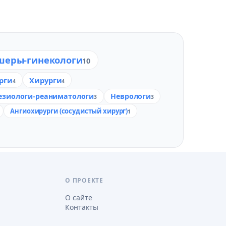
шеры-гинекологи
10
рги
Хирурги
4
4
езиологи-реаниматологи
Неврологи
3
3
Ангиохирурги (сосудистый хирург)
1
О ПРОЕКТЕ
О сайте
Контакты