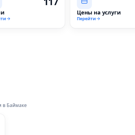
117
чи
Цены на услуги
йти
Перейти
м в Баймаке