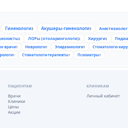
Гинекологи
Акушеры-гинекологи
Анестезиоло
3
3
ионисты
ЛОРы (отоларингологи)
Хирурги
Педи
2
2
2
е врачи
Неврологи
Эпидемиологи
Стоматологи-хиру
1
1
1
рологи
Стоматологи-терапевты
Психиатры
1
1
1
ПАЦИЕНТАМ
КЛИНИКАМ
Врачи
Личный кабинет
Клиники
Цены
Акции