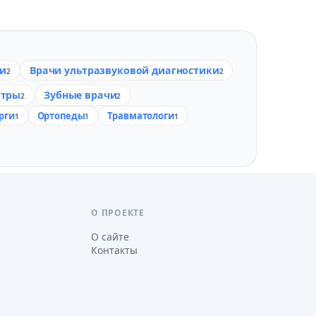
ги
Врачи ультразвуковой диагностики
2
2
атры
Зубные врачи
2
2
рги
Ортопеды
Травматологи
1
1
1
О ПРОЕКТЕ
О сайте
Контакты