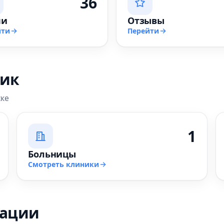
36
чи
Отзывы
йти
Перейти
ник
ске
1
Больницы
Смотреть клиники
зации