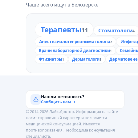
Чаще всего ищут в Белозерске
Терапевты
11
Стоматологи
4
Анестезиологи-реаниматологи
Инфекц
2
Врачи лабораторной диагностики
Семейны
1
Фтизиатры
Дерматологи
Дерматовене
1
1
Нашли неточность?
Сообщить нам →
© 2014-2026 Лайк.Доктор. Информация на сайте
носит справочный характер и не является
медицинской консультацией. Имеются
противопоказания. Необходима консультация
специалиста.