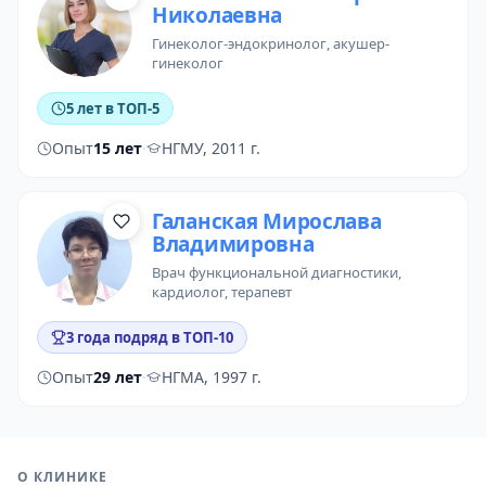
Николаевна
гинеколог-эндокринолог
, акушер-
гинеколог
5 лет в ТОП-5
Опыт
15 лет
·
НГМУ, 2011 г.
Галанская Мирослава
Владимировна
врач функциональной диагностики
,
кардиолог
,
терапевт
3 года подряд в ТОП-10
Опыт
29 лет
·
НГМА, 1997 г.
О КЛИНИКЕ