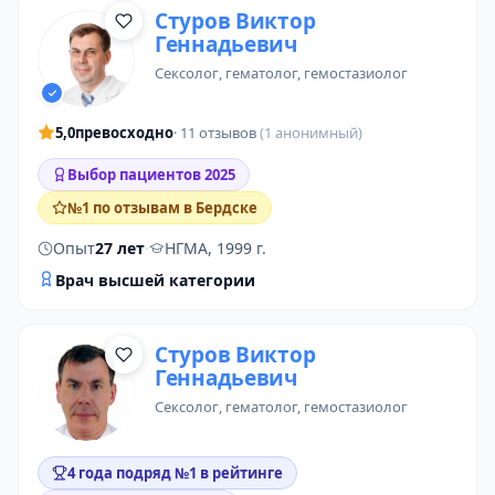
Стуров Виктор
Геннадьевич
сексолог
,
гематолог
,
гемостазиолог
5,0
превосходно
· 11 отзывов
(1 анонимный)
Выбор пациентов 2025
№1 по отзывам в Бердске
Опыт
27 лет
·
НГМА, 1999 г.
Врач высшей категории
Стуров Виктор
Геннадьевич
сексолог
, гематолог, гемостазиолог
4 года подряд №1 в рейтинге