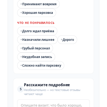
+
Принимают вовремя
+
Хорошая парковка
ЧТО НЕ ПОНРАВИЛОСЬ
+
Долго ждал приёма
+
+
Назначили лишнее
Дорого
+
Грубый персонал
+
Неудобная запись
+
Сложно найти парковку
Расскажите подробнее
5
Необязательно — но текстовые отзывы
читают чаще