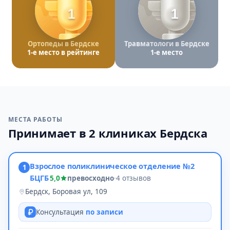
1
1
Ортопеды в Бердске
Травматологи в Бердске
1-е место в рейтинге
1-е место
МЕСТА РАБОТЫ
Принимает в 2 клиниках Бердска
Взрослое поликлиническое отделение №2
1
БЦГБ
5,0
превосходно
·
4 отзывов
Бердск, Боровая ул, 109
Консультация
по записи