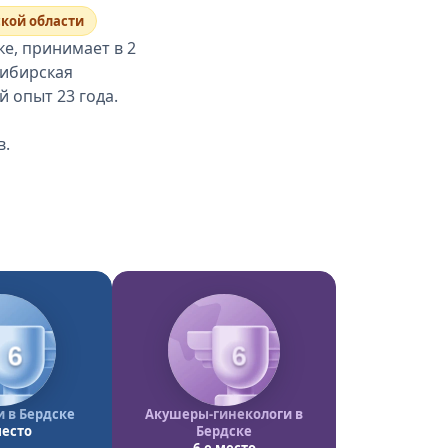
ской области
е, принимает в 2
сибирская
 опыт 23 года.
в.
6
6
 в Бердске
Акушеры-гинекологи в
место
Бердске