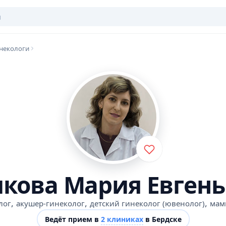
некологи
кова Мария Евген
,
,
,
лог
акушер-гинеколог
детский гинеколог (ювенолог)
мам
Ведёт прием в
2 клиниках
в Бердске