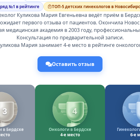
дряд №1 в рейтинге
ТОП-5 детских гинекологов в Новосибир
еколог Куликова Мария Евгеньевна ведёт приём в Бердск
 ожидает первого отзыва от пациентов. Окончила Ново
ая медицинская академия в 2003 году, профессиональный
Консультация по предварительной записи.
уликова Мария занимает 4-е место в рейтинге онколого
Оставить отзыв
3
4
 в Бердске
Онкологи в Бердске
Гинекологи
место
4-е место
6-е 