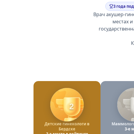
3 года по
Врач акушер-гин
местах и
государственн
К
2
Детские гинекологи в
Маммологи
Бердске
3-е 