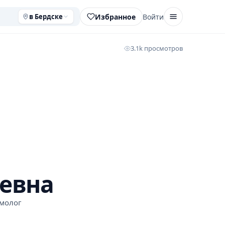
Избранное
Войти
в Бердске
3.1k просмотров
ьевна
молог