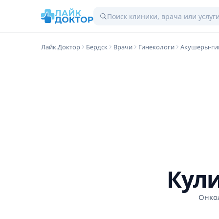
Лайк.Доктор
Бердск
Врачи
Гинекологи
Акушеры-ги
Кули
Онко