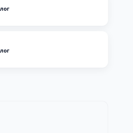
олог
олог