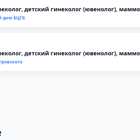
неколог, детский гинеколог (ювенолог), мамм
й дом БЦГБ
неколог, детский гинеколог (ювенолог), мамм
тровского
е