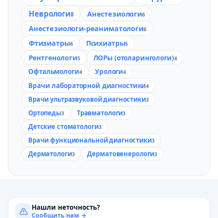
Неврологи
Анестезиологи
8
6
Анестезиологи-реаниматологи
6
Фтизиатры
Психиатры
6
5
Рентгенологи
ЛОРы (отоларингологи)
5
4
Офтальмологи
Урологи
4
4
Врачи лабораторной диагностики
4
Врачи ультразвуковой диагностики
3
Ортопеды
Травматологи
3
3
Детские стоматологи
3
Врачи функциональной диагностики
3
Дерматологи
Дерматовенерологи
3
3
Нашли неточность?
Сообщить нам →