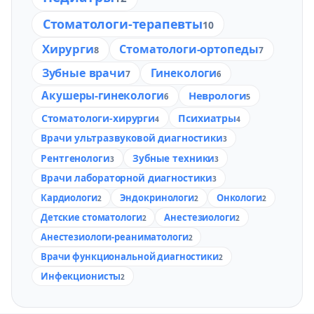
Стоматологи-терапевты
10
Хирурги
Стоматологи-ортопеды
8
7
Зубные врачи
Гинекологи
7
6
Акушеры-гинекологи
Неврологи
6
5
Стоматологи-хирурги
Психиатры
4
4
Врачи ультразвуковой диагностики
3
Рентгенологи
Зубные техники
3
3
Врачи лабораторной диагностики
3
Кардиологи
Эндокринологи
Онкологи
2
2
2
Детские стоматологи
Анестезиологи
2
2
Анестезиологи-реаниматологи
2
Врачи функциональной диагностики
2
Инфекционисты
2