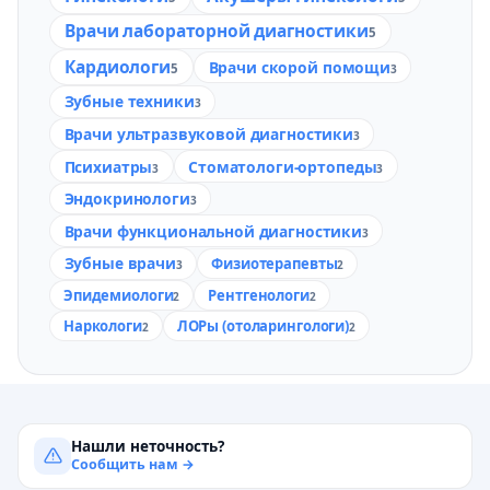
Врачи лабораторной диагностики
5
Кардиологи
Врачи скорой помощи
5
3
Зубные техники
3
Врачи ультразвуковой диагностики
3
Психиатры
Стоматологи-ортопеды
3
3
Эндокринологи
3
Врачи функциональной диагностики
3
Зубные врачи
Физиотерапевты
3
2
Эпидемиологи
Рентгенологи
2
2
Наркологи
ЛОРы (отоларингологи)
2
2
Нашли неточность?
Сообщить нам →