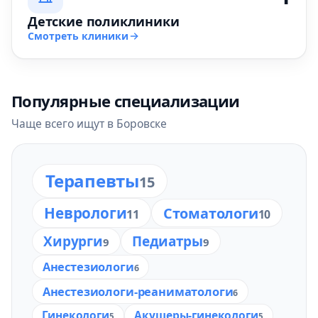
Детские поликлиники
Смотреть клиники
Популярные специализации
Чаще всего ищут в Боровске
Терапевты
15
Неврологи
Стоматологи
11
10
Хирурги
Педиатры
9
9
Анестезиологи
6
Анестезиологи-реаниматологи
6
Гинекологи
Акушеры-гинекологи
5
5