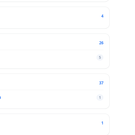
4
26
5
37
ы
1
1