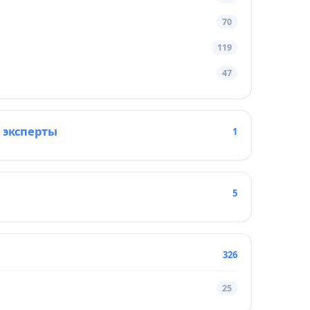
70
119
47
 эксперты
1
5
326
25