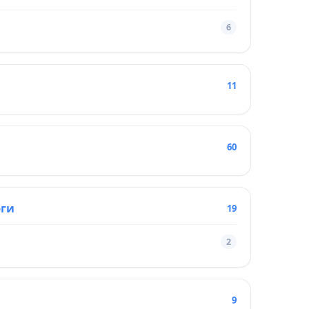
6
11
60
оги
19
2
9