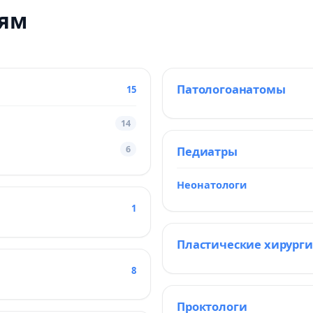
тям
Патологоанатомы
15
14
6
Педиатры
Неонатологи
1
Пластические хирурги
8
Проктологи