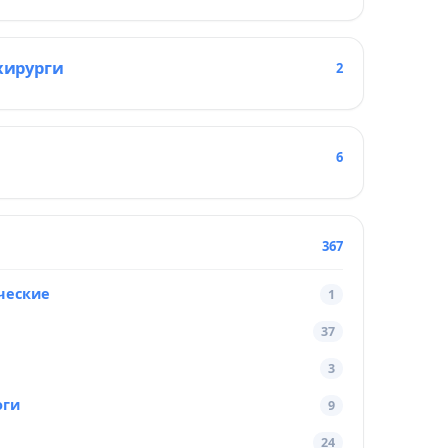
хирурги
2
6
367
ческие
1
37
3
оги
9
24