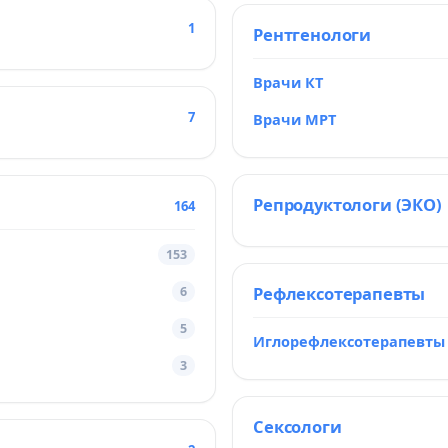
1
Рентгенологи
Врачи КТ
7
Врачи МРТ
Репродуктологи (ЭКО)
164
153
Рефлексотерапевты
6
5
Иглорефлексотерапевты
3
Сексологи