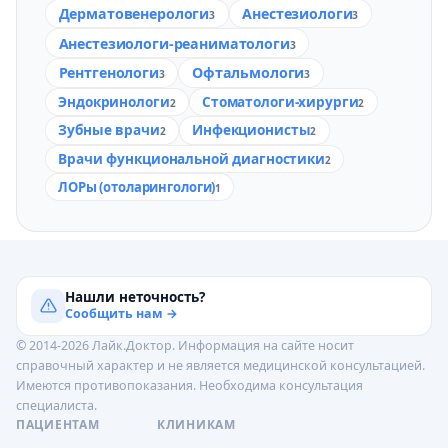
Дерматовенерологи
Анестезиологи
3
3
Анестезиологи-реаниматологи
3
Рентгенологи
Офтальмологи
3
3
Эндокринологи
Стоматологи-хирурги
2
2
Зубные врачи
Инфекционисты
2
2
Врачи функциональной диагностики
2
ЛОРы (отоларингологи)
1
Нашли неточность?
Сообщить нам →
© 2014-2026 Лайк.Доктор. Информация на сайте носит
справочный характер и не является медицинской консультацией.
Имеются противопоказания. Необходима консультация
специалиста.
ПАЦИЕНТАМ
КЛИНИКАМ