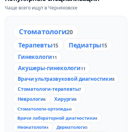
Чаще всего ищут в Черняховске
Стоматологи
20
Терапевты
Педиатры
15
15
Гинекологи
11
Акушеры-гинекологи
11
Врачи ультразвуковой диагностики
8
Стоматологи-терапевты
7
Неврологи
Хирурги
6
6
Стоматологи-ортопеды
4
Врачи лабораторной диагностики
4
Неонатологи
Дерматологи
4
3