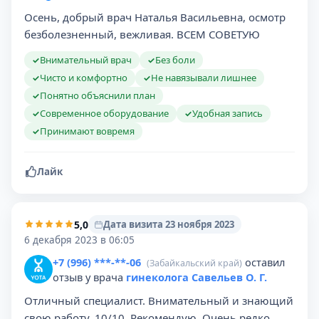
Осень, добрый врач Наталья Васильевна, осмотр
безболезненный, вежливая. ВСЕМ СОВЕТУЮ
Внимательный врач
Без боли
✓
✓
Чисто и комфортно
Не навязывали лишнее
✓
✓
Понятно объяснили план
✓
Современное оборудование
Удобная запись
✓
✓
Принимают вовремя
✓
Лайк
5,0
Дата визита 23 ноября 2023
6 декабря 2023 в 06:05
+7 (996) ***-**-06
оставил
(Забайкальский край)
отзыв у врача
гинеколога Савельев О. Г.
Отличный специалист. Внимательный и знающий
свою работу. 10/10. Рекомендую. Очень редко