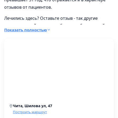
отзывов от пациентов.
Лечились здесь? Оставьте отзыв - так другие
посетители сайта получат больше объективной
Показать полностью
информации о работе врачей, и ориентироваться
здесь разумнее не на отдельную цифру, а на другой
ориентир -
прайс на гинекологию
, где виден весь
разброс цен по городу.
Чита, Шилова ул, 47
Построить маршрут