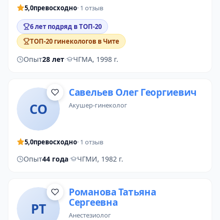
5,0
превосходно
· 1 отзыв
6 лет подряд в ТОП-20
ТОП-20 гинекологов в Чите
Опыт
28 лет
·
ЧГМА, 1998 г.
Савельев Олег Георгиевич
СО
акушер-гинеколог
5,0
превосходно
· 1 отзыв
Опыт
44 года
·
ЧГМИ, 1982 г.
Романова Татьяна
Сергеевна
РТ
анестезиолог