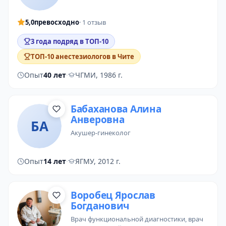
5,0
превосходно
· 1 отзыв
3 года подряд в ТОП-10
ТОП-10 анестезиологов в Чите
Опыт
40 лет
·
ЧГМИ, 1986 г.
Бабаханова Алина
Анверовна
БА
акушер-гинеколог
Опыт
14 лет
·
ЯГМУ, 2012 г.
Воробец Ярослав
Богданович
врач функциональной диагностики
,
врач