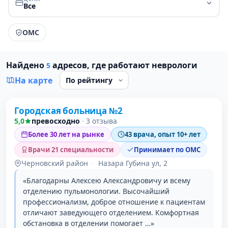
Все
ОМС
Найдено
адресов, где работают неврологи
5
На карте
Городская больница №2
1 место в рейтинге
5,0
превосходно
·
3 отзыва
Более 30 лет на рынке
43 врача, опыт 10+ лет
Врачи 21 специальности
Принимает по ОМС
Черновский район
·
Назара Губина ул, 2
«Благодарны Алексею Александровичу и всему
отделению пульмонологии. Высочайший
профессионализм, доброе отношение к пациентам
отличают заведующего отделением. Комфортная
обстановка в отделении помогает …»