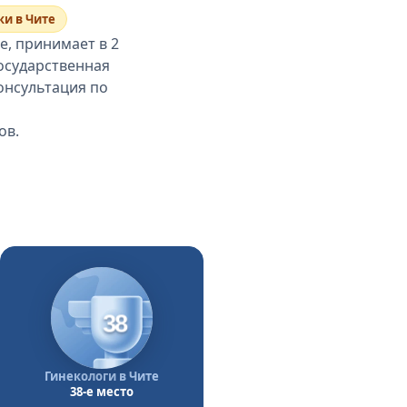
и в Чите
е, принимает в 2
государственная
онсультация по
ов.
38
Гинекологи в Чите
38-е место