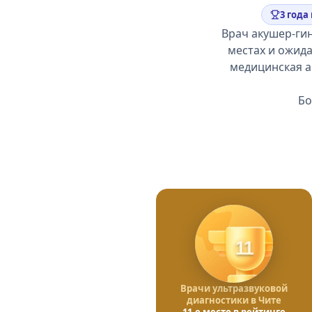
3 года
Врач акушер-гин
местах и ожида
медицинская а
Бо
11
Врачи ультразвуковой
диагностики в Чите