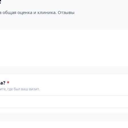
е
на общая оценка и клиника. Отзывы
а?
*
те, где был ваш визит.