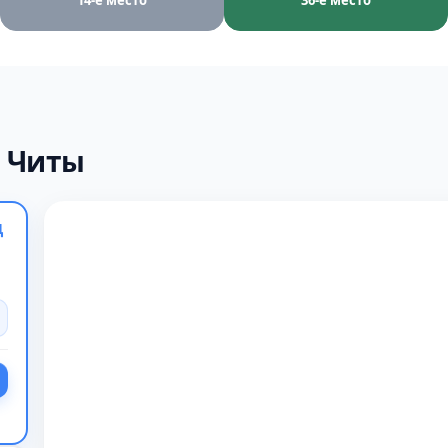
14-е место
36-е место
х Читы
Ц