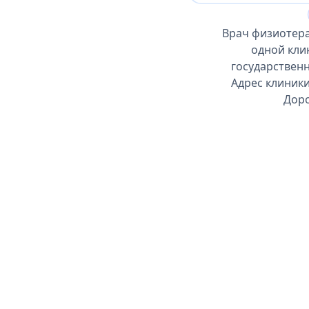
Врач физиотера
одной кли
государственн
Адрес клиники
Доро