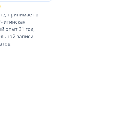
те, принимает в
 Читинская
й опыт 31 год.
ельной записи.
втов.