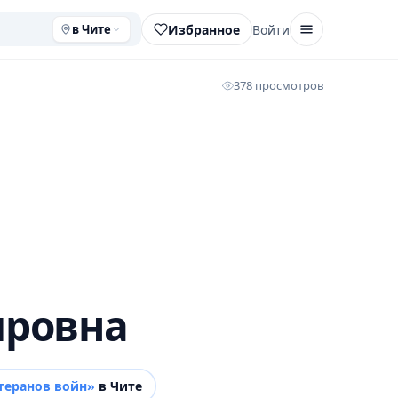
Избранное
Войти
в Чите
378 просмотров
ировна
теранов войн»
в Чите