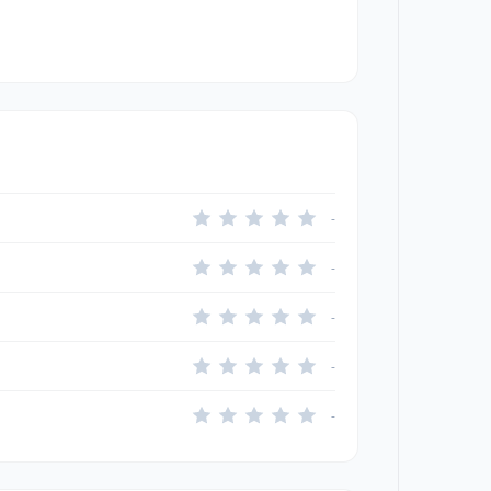
-
-
-
-
-