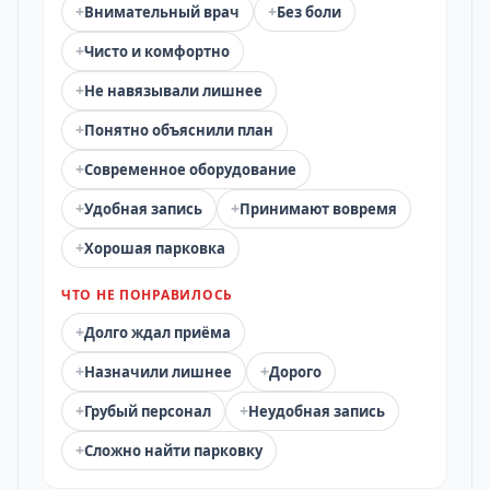
+
+
Внимательный врач
Без боли
+
Чисто и комфортно
+
Не навязывали лишнее
+
Понятно объяснили план
+
Современное оборудование
+
+
Удобная запись
Принимают вовремя
+
Хорошая парковка
ЧТО НЕ ПОНРАВИЛОСЬ
+
Долго ждал приёма
+
+
Назначили лишнее
Дорого
+
+
Грубый персонал
Неудобная запись
+
Сложно найти парковку