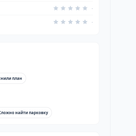
-
-
снили план
Сложно найти парковку