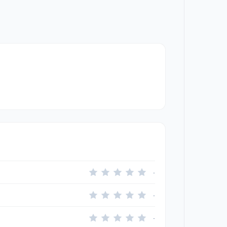
-
-
-