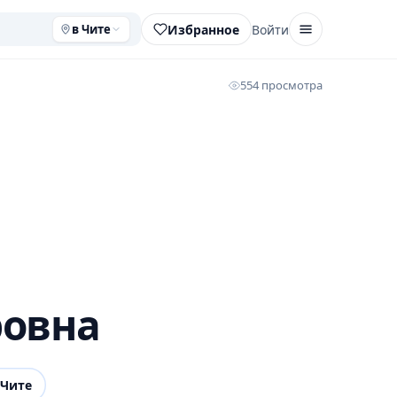
Избранное
Войти
в Чите
554 просмотра
ровна
 Чите