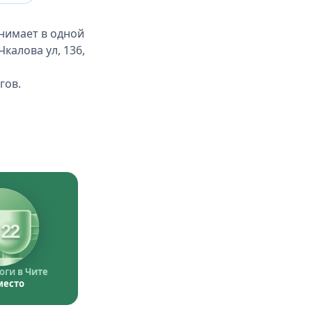
нимает в одной
калова ул, 136,
гов.
22
ги в Чите
место