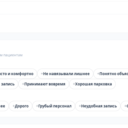
гим пациентам
+
+
сто и комфортно
Не навязывали лишнее
Понятно объя
+
+
 запись
Принимают вовремя
Хорошая парковка
+
+
+
+
нее
Дорого
Грубый персонал
Неудобная запись