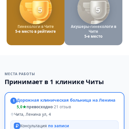
5
5
Гинекологи в Чите
Акушеры-гинекологи в
5-е место в рейтинге
Чите
5-е место
МЕСТА РАБОТЫ
Принимает в 1 клинике Читы
Дорожная клиническая больница на Ленина
1
5,0
превосходно
·
21 отзыв
Чита, Ленина ул, 4
Консультация
по записи