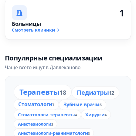
1
Больницы
Смотреть клиники
Популярные специализации
Чаще всего ищут в Давлеканово
Терапевты
18
Педиатры
12
Стоматологи
Зубные врачи
7
6
Стоматологи-терапевты
Хирурги
4
4
Анестезиологи
3
Анестезиологи-реаниматологи
3