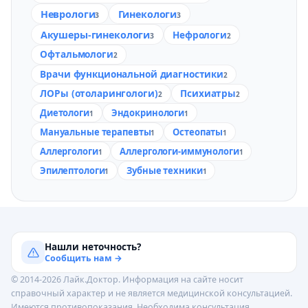
Неврологи
Гинекологи
3
3
Акушеры-гинекологи
Нефрологи
3
2
Офтальмологи
2
Врачи функциональной диагностики
2
ЛОРы (отоларингологи)
Психиатры
2
2
Диетологи
Эндокринологи
1
1
Мануальные терапевты
Остеопаты
1
1
Аллергологи
Аллергологи-иммунологи
1
1
Эпилептологи
Зубные техники
1
1
Нашли неточность?
Сообщить нам →
© 2014-2026 Лайк.Доктор. Информация на сайте носит
справочный характер и не является медицинской консультацией.
Имеются противопоказания. Необходима консультация