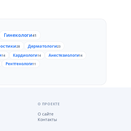
Гинекологи
41
ностики
Дерматологи
28
23
и
Кардиологи
Анестезиологи
14
14
14
Рентгенологи
11
О ПРОЕКТЕ
О сайте
Контакты