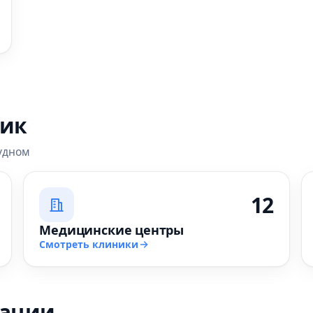
ник
удном
12
Медицинские центры
Смотреть клиники
зации