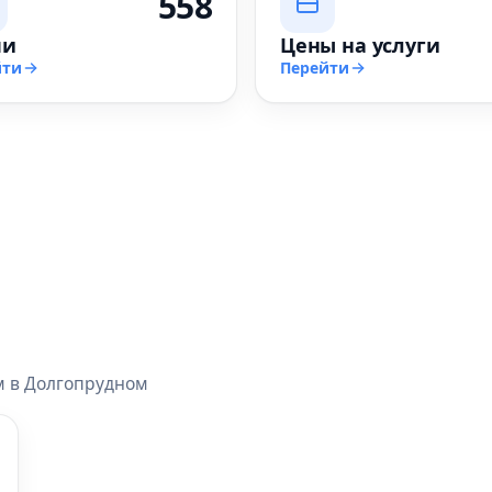
558
чи
Цены на услуги
йти
Перейти
м в Долгопрудном