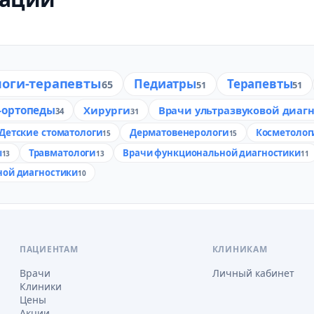
логи-терапевты
Педиатры
Терапевты
65
51
51
-ортопеды
Хирурги
Врачи ультразвуковой диаг
34
31
Детские стоматологи
Дерматовенерологи
Косметолог
15
15
ы
Травматологи
Врачи функциональной диагностики
13
13
11
ной диагностики
10
ПАЦИЕНТАМ
КЛИНИКАМ
Врачи
Личный кабинет
Клиники
Цены
Акции