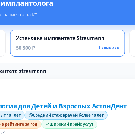
-имплантолога
 пациента на КТ.
Установка имплантата Straumann
50 500 ₽
1 клиника
лантата straumann
огия для Детей и Взрослых АстонДент
пыт 10+ лет
Средний стаж врачей более 10 лет
в рейтинге за год
Широкий прайс услуг
, 4