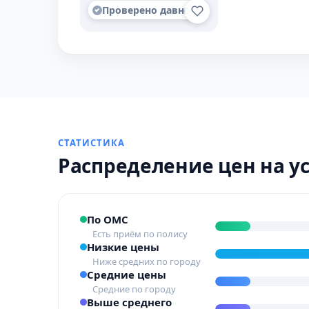
Проверено давно
СТАТИСТИКА
Распределение цен на у
По ОМС
Есть приём по полису
Низкие цены
Ниже средних по городу
Средние цены
Средние по городу
Выше среднего