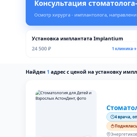
Консультация стоматолога
Осмотр хирурга - имплантолога, направление
Установка имплантата Implantium
24 500 ₽
1 клиника
→
Найден
1
адрес с ценой на установку имп
Стоматол
4 врача, о
Поднялась 
Энергетиков