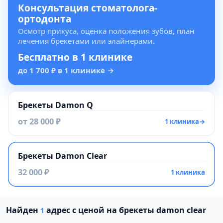
Консультация стоматолога-
ортодонта
Осмотр прикуса, оценка положения зубов, план
лечения брекетами или элайнерами.
Бесплатно в 1 клинике
до 1 700 ₽ в 1 клинике
→
Брекеты Damon Q
от 28 000 ₽
1 клиника
→
Брекеты Damon Clear
32 000 ₽
1 клиника
Проверено давно
Найден
адрес с ценой на брекеты damon clear
1