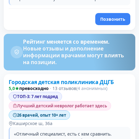
Позвонить
Рейтинг меняется со временем.
Новые отзывы и дополнение
информации врачами могут влиять
на позиции.
Городская детская поликлиника ДЦГБ
5,0
превосходно
·
13 отзывов
(4 анонимных)
ТОП-3: 7 лет подряд
Лучший детский невролог работает здесь
26 врачей, опыт 10+ лет
Каширское ш, 36а
«Отличный специалист, есть с кем сравнить.