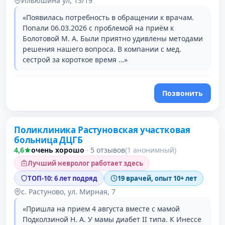
Ильюшина ул, 13/19
«Появилась потребность в обращении к врачам.
Попали 06.03.2026 с проблемой на приём к
Болотовой М. А. Были приятно удивлены методами
решения нашего вопроса. В компании с мед.
сестрой за короткое время …»
Позвонить
Поликлиника Растуновская участковая
2 место в рейтинге
больница ДЦГБ
4,6
очень хорошо
·
5 отзывов
(1 анонимный)
Лучший невролог работает здесь
ТОП-10: 6 лет подряд
19 врачей, опыт 10+ лет
с. Растуново, ул. Мирная, 7
«Пришла на прием 4 августа вместе с мамой
Подколзиной Н. А. У мамы диабет II типа. К Инессе