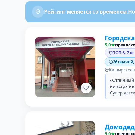
Рейтинг меняется со временем.
Но
Городска
5,0
превосх
ТОП-3: 7 л
26 врачей,
Каширское 
«Отличный с
ни когда н
Супер детс
Домодедо
5,0
превосх