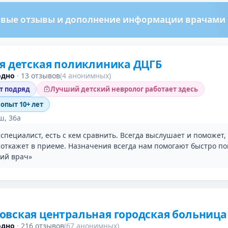
вые отзывы и дополнение информации врачами м
я детская поликлиника ДЦГБ
одно
·
13 отзывов
(4 анонимных)
ет подряд
Лучший детский невролог работает здесь
 опыт 10+ лет
ш, 36а
пециалист, есть с кем сравнить. Всегда выслушает и поможет,
е откажет в приеме. Назначения всегда нам помогают быстро по
кий врач»
вская центральная городская больница
одно
·
216 отзывов
(67 анонимных)