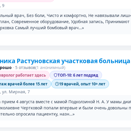
, 9
льный врач, Без боли, Чисто и комфортно, Не навязывали лиш
план, Современное оборудование, Удобная запись, Принимают 
рковка Самый лучший бомбовый врач…»
ика Растуновская участковая больница
орошо
·
5 отзывов
(1 анонимный)
вролог работает здесь
ТОП-10: 6 лет подряд
таж врачей более 15 лет
19 врачей, опыт 10+ лет
, ул. Мирная, 7
прием 4 августа вместе с мамой Подколзиной Н. А. У мамы диаб
иколаевне Чертковой попали впервые и были очень довольны 
ятельно опросила пациентку, назн…»