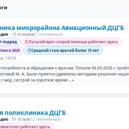
оги
ника микрорайона Авиационный ДЦГБ
одно
·
15 отзывов
(7 анонимных)
ет подряд
Лучший врач скорой помощи работает здесь
тинга 2025
Средний стаж врачей более 15 лет
л, 13/19
 потребность в обращении к врачам. Попали 06.03.2026 с проб
лотовой М. А. Были приятно удивлены методами решения нашег
с мед. сестрой за короткое время …»
ая поликлиника ДЦГБ
одно
·
51 отзыв
(12 анонимных)
вматолог работает здесь