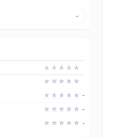
–
–
–
–
–