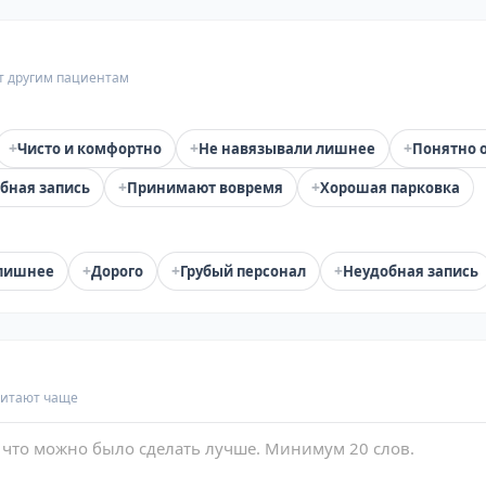
т другим пациентам
+
+
+
Чисто и комфортно
Не навязывали лишнее
Понятно 
+
+
бная запись
Принимают вовремя
Хорошая парковка
+
+
+
лишнее
Дорого
Грубый персонал
Неудобная запись
читают чаще