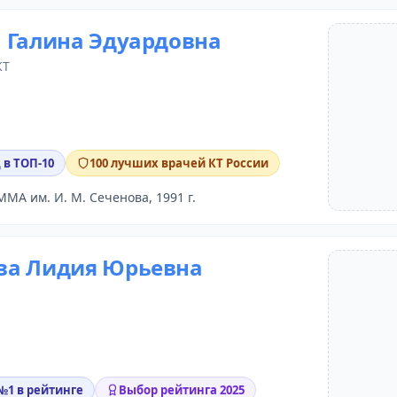
 Галина Эдуардовна
КТ
 в ТОП-10
100 лучших врачей КТ России
ММА им. И. М. Сеченова, 1991 г.
ва Лидия Юрьевна
 №1 в рейтинге
Выбор рейтинга 2025