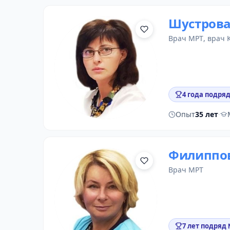
Шустрова
врач МРТ
,
врач 
4 года подряд
Опыт
35 лет
·
Филиппо
врач МРТ
7 лет подряд