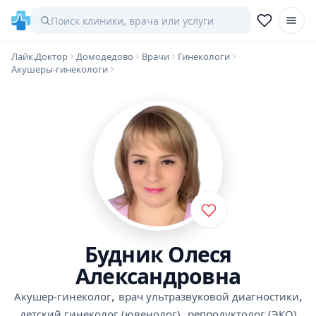
Лайк.Доктор
Домодедово
Врачи
Гинекологи
Акушеры-гинекологи
Будник Олеся
Александровна
,
,
Акушер-гинеколог
врач ультразвуковой диагностики
,
детский гинеколог (ювенолог)
репродуктолог (ЭКО)