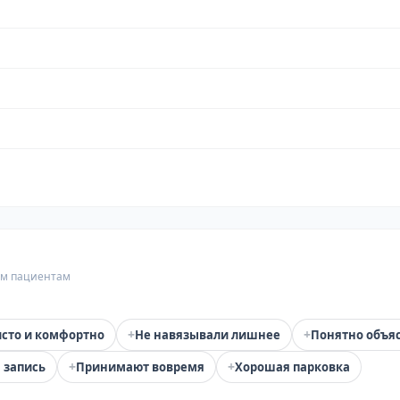
гим пациентам
+
+
сто и комфортно
Не навязывали лишнее
Понятно объя
+
+
 запись
Принимают вовремя
Хорошая парковка