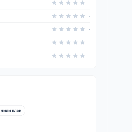
-
-
-
-
-
снили план