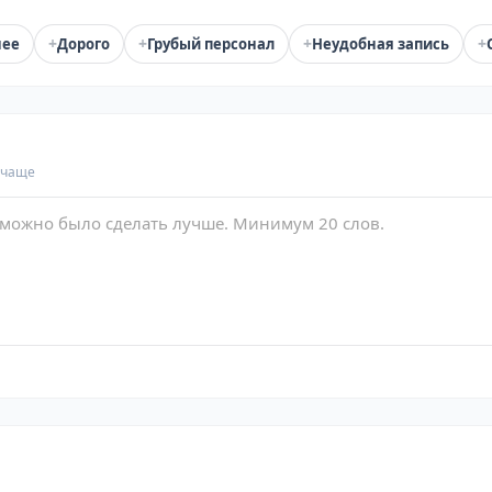
+
+
+
+
нее
Дорого
Грубый персонал
Неудобная запись
 чаще