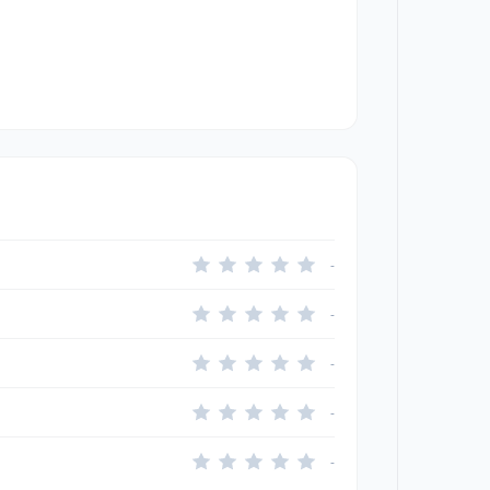
-
-
-
-
-