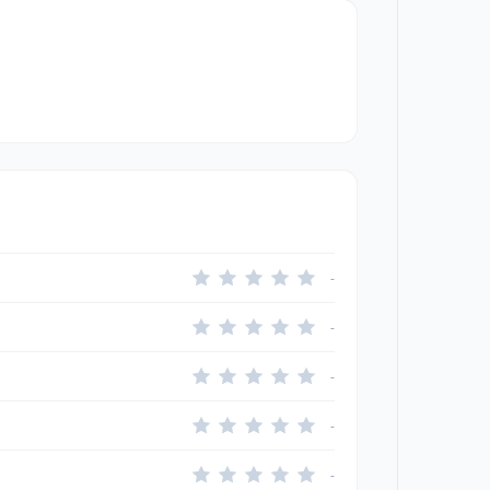
-
-
-
-
-