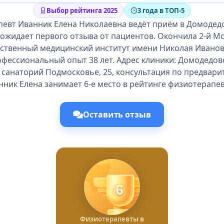
Выбор рейтинга 2025
3 года в ТОП-5
евт Иванник Елена Николаевна ведёт приём в Домодед
 ожидает первого отзыва от пациентов. Окончила 2-й М
рственный медицинский институт имени Николая Иванов
рофессиональный опыт 38 лет. Адрес клиники: Домодедов
анаторий Подмосковье, 25, консультация по предвари
нник Елена занимает 6-е место в рейтинге физиотерапев
Оставить отзыв
6
Физиотерапевты в