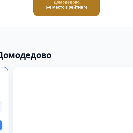
Домодедово
6-е место в рейтинге
 Домодедово