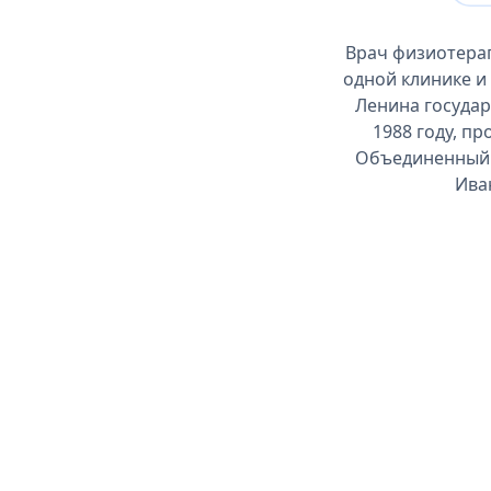
Врач физиотерап
одной клинике и
Ленина госуда
1988 году, п
Объединенный с
Ива