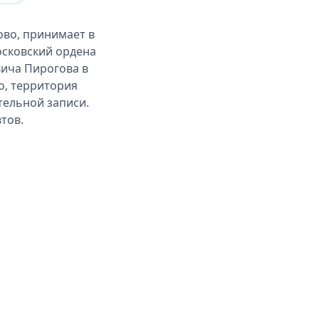
ово, принимает в
осковский ордена
ича Пирогова в
о, территория
тельной записи.
тов.