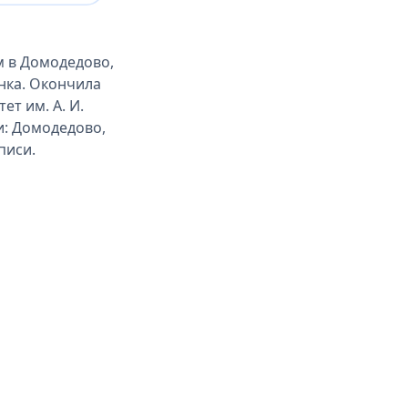
м в Домодедово,
нка. Окончила
т им. А. И.
и: Домодедово,
писи.