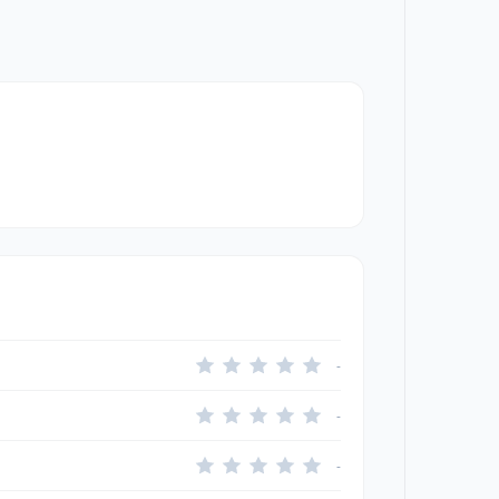
-
-
-