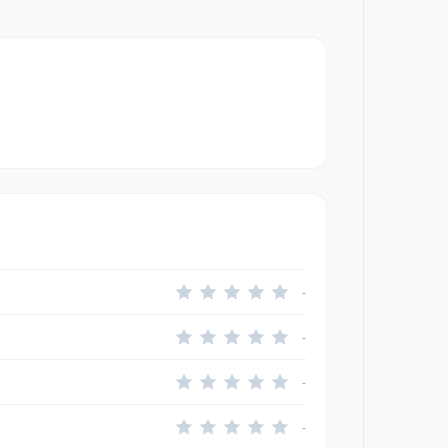
-
-
-
-