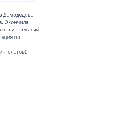
в Домодедово,
в. Окончила
рофессиональный
ьтация по
ингологов).