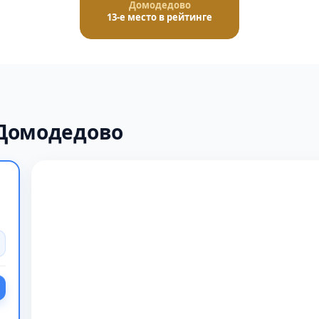
Домодедово
13-е место в рейтинге
 Домодедово