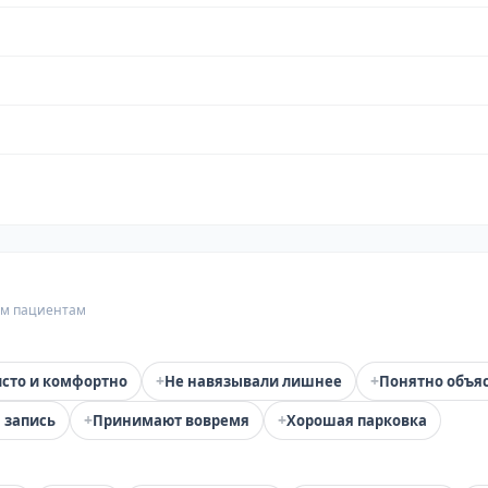
гим пациентам
+
+
сто и комфортно
Не навязывали лишнее
Понятно объя
+
+
 запись
Принимают вовремя
Хорошая парковка