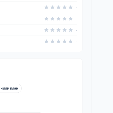
-
-
-
-
снили план