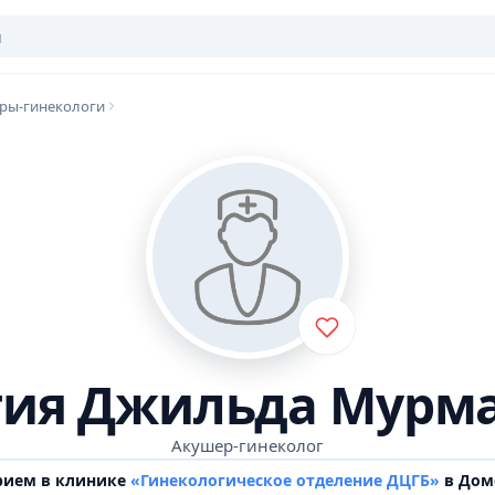
ры-гинекологи
ия Джильда Мурм
Акушер-гинеколог
рием в клинике
«Гинекологическое отделение ДЦГБ»
в Дом