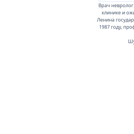
Врач невролог
клинике и ож
Ленина госуда
1987 году, пр
Шу