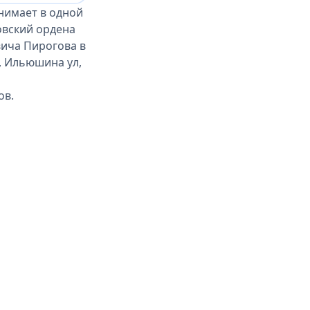
нимает в одной
овский ордена
ича Пирогова в
, Ильюшина ул,
ов.