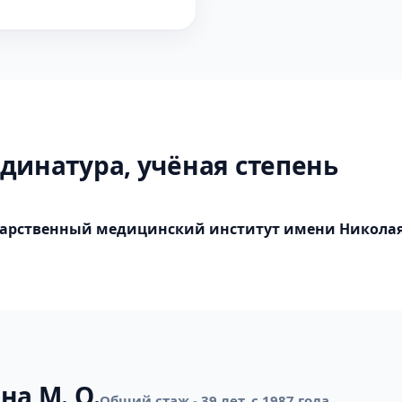
динатура, учёная степень
ударственный медицинский институт имени Никола
на М. О.
Общий стаж - 39 лет, с 1987 года