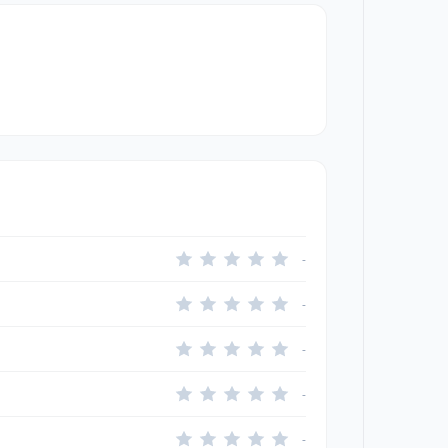
-
-
-
-
-