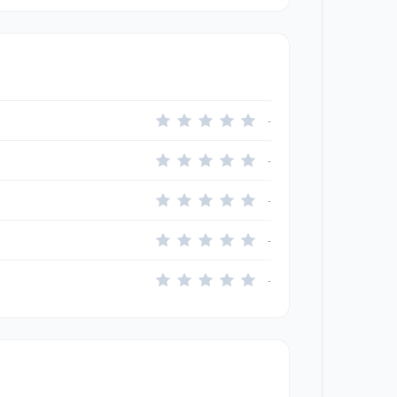
-
-
-
-
-