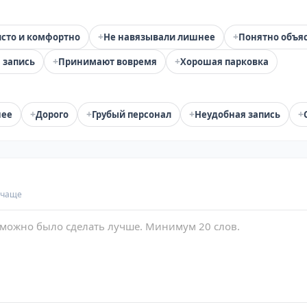
+
+
сто и комфортно
Не навязывали лишнее
Понятно объя
+
+
 запись
Принимают вовремя
Хорошая парковка
+
+
+
+
нее
Дорого
Грубый персонал
Неудобная запись
 чаще