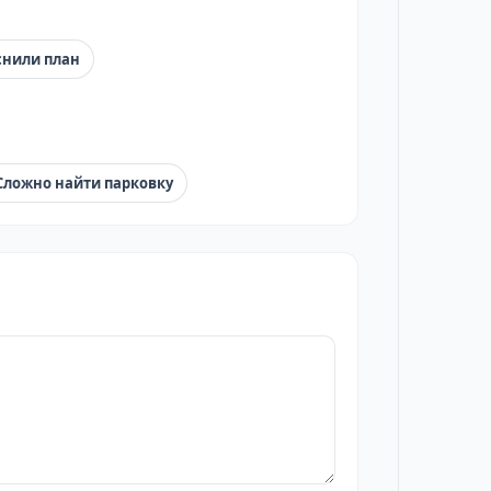
снили план
Сложно найти парковку