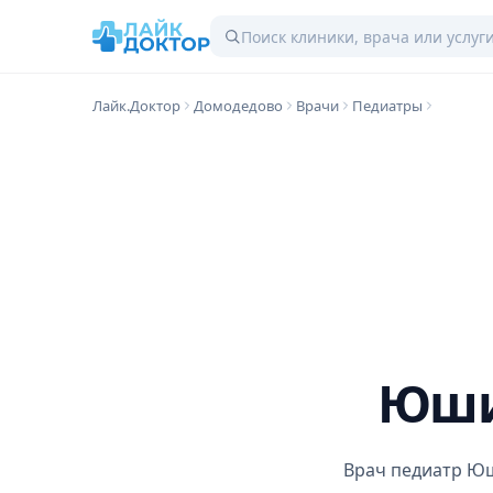
Лайк.Доктор
Домодедово
Врачи
Педиатры
Юши
Врач педиатр Юш