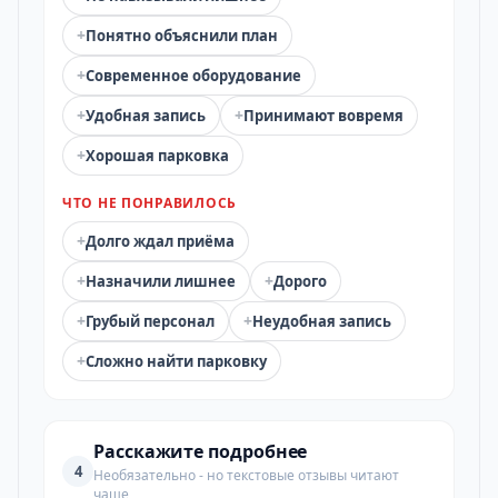
+
Понятно объяснили план
+
Современное оборудование
+
+
Удобная запись
Принимают вовремя
+
Хорошая парковка
ЧТО НЕ ПОНРАВИЛОСЬ
+
Долго ждал приёма
+
+
Назначили лишнее
Дорого
+
+
Грубый персонал
Неудобная запись
+
Сложно найти парковку
Расскажите подробнее
4
Необязательно - но текстовые отзывы читают
чаще