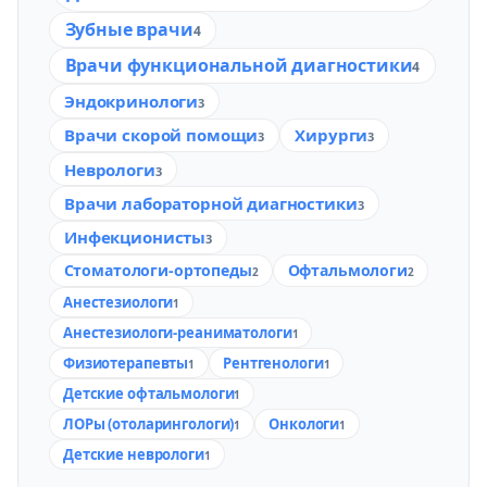
Зубные врачи
4
Врачи функциональной диагностики
4
Эндокринологи
3
Врачи скорой помощи
Хирурги
3
3
Неврологи
3
Врачи лабораторной диагностики
3
Инфекционисты
3
Стоматологи-ортопеды
Офтальмологи
2
2
Анестезиологи
1
Анестезиологи-реаниматологи
1
Физиотерапевты
Рентгенологи
1
1
Детские офтальмологи
1
ЛОРы (отоларингологи)
Онкологи
1
1
Детские неврологи
1