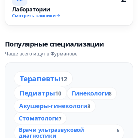
Лаборатории
Смотреть клиники
Популярные специализации
Чаще всего ищут в Фурманове
Терапевты
12
Педиатры
Гинекологи
10
8
Акушеры-гинекологи
8
Стоматологи
7
Врачи ультразвуковой
6
диагностики