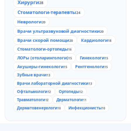
Хирурги
28
Стоматологи-терапевты
24
Неврологи
20
Врачи ультразвуковой диагностики
20
Врачи скорой помощи
Кардиологи
20
18
Стоматологи-ортопеды
16
ЛОРы (отоларингологи)
Гинекологи
15
15
Акушеры-гинекологи
Рентгенологи
15
15
Зубные врачи
13
Врачи лабораторной диагностики
13
Офтальмологи
Ортопеды
12
12
Травматологи
Дерматологи
12
11
Дерматовенерологи
Инфекционисты
10
10