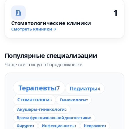
1
Стоматологические клиники
Смотреть клиники
Популярные специализации
Чаще всего ищут в Городовиковске
Терапевты
7
Педиатры
4
Стоматологи
Гинекологи
3
2
Акушеры-гинекологи
2
Врачи функциональной диагностики
1
Хирурги
Инфекционисты
Неврологи
1
1
1