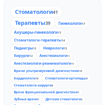
Стоматологи
41
Терапевты
39
Гинекологи
17
Акушеры-гинекологи
17
Стоматологи-терапевты
14
Педиатры
Неврологи
13
13
Хирурги
Анестезиологи
12
11
Анестезиологи-реаниматологи
11
Врачи ультразвуковой диагностики
10
Кардиологи
Стоматологи-ортопеды
10
9
Стоматологи-хирурги
8
Врачи функциональной диагностики
7
Зубные врачи
Детские стоматологи
7
6